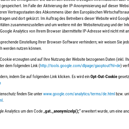
 gespeichert. Im Falle der Aktivierung der IP-Anonymisierung auf dieser Websi
deren Vertragsstaaten des Abkommens über den Europäischen Wirtschaftsraum 
tragen und dort gekürzt. Im Auftrag des Betreibers dieser Website wird Googl
vitäten zusammenzustellen und um weitere mit der Websitenutzung und der In
 Google Analytics von Ihrem Browser übermittelte IP-Adresse wird nicht mit
prechende Einstellung Ihrer Browser-Software verhindern; wir weisen Sie jedo
ich werden nutzen können.
 Cookie erzeugten und auf Ihre Nutzung der Website bezogenen Daten (inkl. Ih
ter dem folgenden Link (
http://tools.google.com/dlpage/gaoptout?hl=de
) ver
ern, indem Sie auf folgenden Link klicken. Es wird ein
Opt-Out-Cookie
gesetz
n
enschutz finden Sie unter
www.google.com/analytics/terms/de.html
bzw. un
ml
.
gle Analytics um den Code „
gat._anonymizeIp();
“ erweitert wurde, um eine an