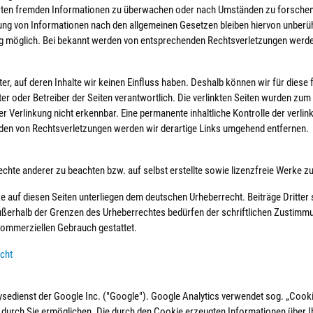
herten fremden Informationen zu überwachen oder nach Umständen zu forschen, 
ng von Informationen nach den allgemeinen Gesetzen bleiben hiervon unberühr
ng möglich. Bei bekannt werden von entsprechenden Rechtsverletzungen werde
ter, auf deren Inhalte wir keinen Einfluss haben. Deshalb können wir für dies
bieter oder Betreiber der Seiten verantwortlich. Die verlinkten Seiten wurden z
r Verlinkung nicht erkennbar. Eine permanente inhaltliche Kontrolle der verli
rden von Rechtsverletzungen werden wir derartige Links umgehend entfernen.
rechte anderer zu beachten bzw. auf selbst erstellte sowie lizenzfreie Werke z
ke auf diesen Seiten unterliegen dem deutschen Urheberrecht. Beiträge Dritter 
außerhalb der Grenzen des Urheberrechtes bedürfen der schriftlichen Zustimmu
t kommerziellen Gebrauch gestattet.
echt
ysedienst der Google Inc. ("Google"). Google Analytics verwendet sog. „Cooki
 durch Sie ermöglichen. Die durch den Cookie erzeugten Informationen über I