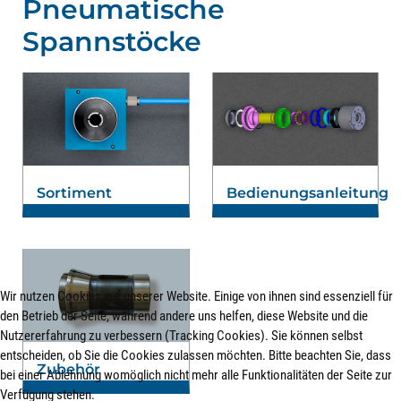
Pneumatische
Spannstöcke
Sortiment
Bedienungsanleitung
Wir nutzen Cookies auf unserer Website. Einige von ihnen sind essenziell für
den Betrieb der Seite, während andere uns helfen, diese Website und die
Nutzererfahrung zu verbessern (Tracking Cookies). Sie können selbst
entscheiden, ob Sie die Cookies zulassen möchten. Bitte beachten Sie, dass
Zubehör
bei einer Ablehnung womöglich nicht mehr alle Funktionalitäten der Seite zur
Verfügung stehen.